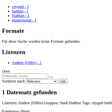
citygml
-
1
habfurt
-
1
Haßfurt
-
1
masterportal
-
1
Formate
Für diese Suche wurden keine Formate gefunden.
Lizenzen
Andere (Offen)
-
1
close
Sortieren nach
Los
1 Datensatz gefunden
Lizenzen:
Andere (Offen)
Gruppen:
Stadt Haßfurt
Tags:
citygml
habf
Ergebnisse filtern