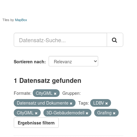
Tiles by
MapBox
Sortieren nach
1 Datensatz gefunden
Formate:
CityGML
Gruppen:
Datensatz und Dokumente
Tags:
LDBV
CityGML
3D-Gebäudemodell
Grafing
Ergebnisse filtern