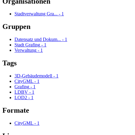
Organisationen
Stadtverwaltung Gra...
-
1
Gruppen
Datensatz und Dokum...
-
1
Stadt Grafing
-
1
Verwaltung
-
1
Tags
3D-Gebäudemodell
-
1
CityGML
-
1
Grafing
-
1
LDBV
-
1
LOD2
-
1
Formate
CityGML
-
1