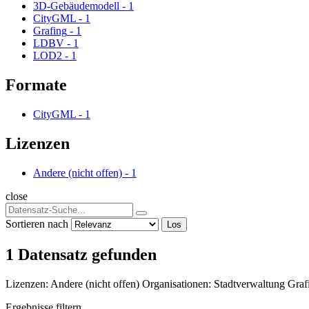
3D-Gebäudemodell
-
1
CityGML
-
1
Grafing
-
1
LDBV
-
1
LOD2
-
1
Formate
CityGML
-
1
Lizenzen
Andere (nicht offen)
-
1
close
Sortieren nach
Los
1 Datensatz gefunden
Lizenzen:
Andere (nicht offen)
Organisationen:
Stadtverwaltung Gra
Ergebnisse filtern