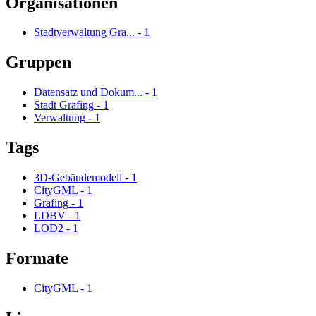
Organisationen
Stadtverwaltung Gra...
-
1
Gruppen
Datensatz und Dokum...
-
1
Stadt Grafing
-
1
Verwaltung
-
1
Tags
3D-Gebäudemodell
-
1
CityGML
-
1
Grafing
-
1
LDBV
-
1
LOD2
-
1
Formate
CityGML
-
1