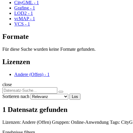
CityGML
-
1
Grafing
-
1
LOD2
-
1
vcMAP
-
1
VCS
-
1
Formate
Für diese Suche wurden keine Formate gefunden.
Lizenzen
Andere (Offen)
-
1
close
Sortieren nach
Los
1 Datensatz gefunden
Lizenzen:
Andere (Offen)
Gruppen:
Online-Anwendung
Tags:
City
Ergebnisse filtern