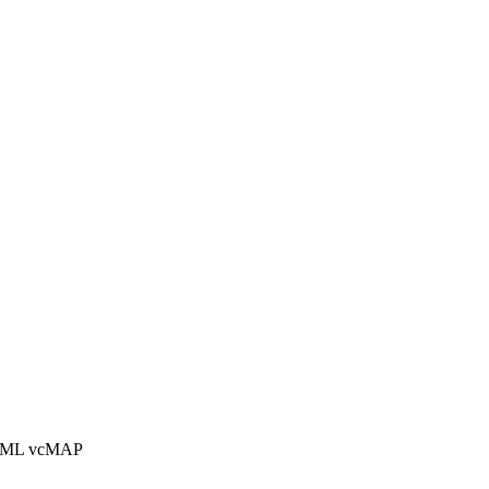
GML
vcMAP