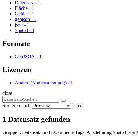
Datensatz
-
1
Fläche
-
1
Gebiet
-
1
geojson
-
1
json
-
1
Spatial
-
1
Formate
GeoJSON
-
1
Lizenzen
Andere (Namensnennung)
-
1
close
Sortieren nach
Los
1 Datensatz gefunden
Gruppen:
Datensatz und Dokumente
Tags:
Ausdehnung
Spatial
json