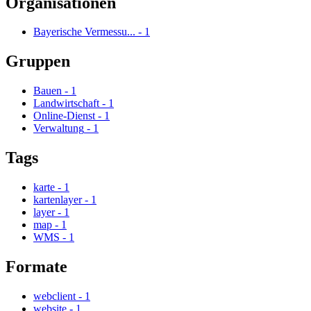
Organisationen
Bayerische Vermessu...
-
1
Gruppen
Bauen
-
1
Landwirtschaft
-
1
Online-Dienst
-
1
Verwaltung
-
1
Tags
karte
-
1
kartenlayer
-
1
layer
-
1
map
-
1
WMS
-
1
Formate
webclient
-
1
website
-
1