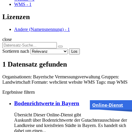
WMS
-
1
Lizenzen
Andere (Namensnennung)
-
1
close
Sortieren nach
Los
1 Datensatz gefunden
Organisationen:
Bayerische Vermessungsverwaltung
Gruppen:
Landwirtschaft
Formate:
webclient
website
WMS
Tags:
map
WMS
Ergebnisse filtern
Bodenrichtwerte in Bayern
Online-Dienst
Übersicht Dieser Online-Dienst gibt
Auskunft über Bodenrichtwerte der Gutachterausschüsse der
Landkreise und kreisfreien Städte in Bayern. Es handelt sich
dabei um einen...