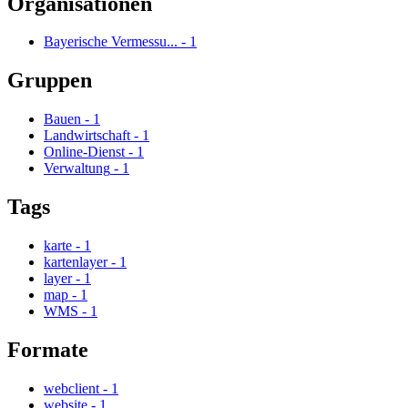
Organisationen
Bayerische Vermessu...
-
1
Gruppen
Bauen
-
1
Landwirtschaft
-
1
Online-Dienst
-
1
Verwaltung
-
1
Tags
karte
-
1
kartenlayer
-
1
layer
-
1
map
-
1
WMS
-
1
Formate
webclient
-
1
website
-
1