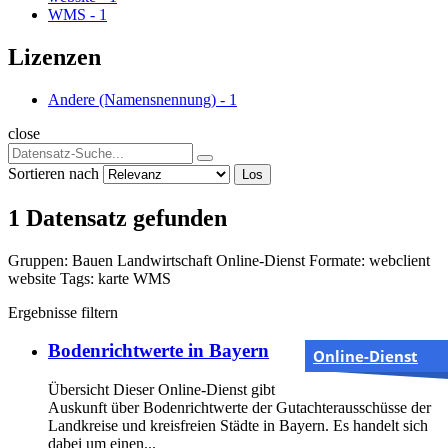
WMS
-
1
Lizenzen
Andere (Namensnennung)
-
1
close
Sortieren nach
Los
1 Datensatz gefunden
Gruppen:
Bauen
Landwirtschaft
Online-Dienst
Formate:
webclient
website
Tags:
karte
WMS
Ergebnisse filtern
Bodenrichtwerte in Bayern
Online-Dienst
Übersicht Dieser Online-Dienst gibt
Auskunft über Bodenrichtwerte der Gutachterausschüsse der
Landkreise und kreisfreien Städte in Bayern. Es handelt sich
dabei um einen...