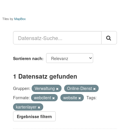
Tiles by
MapBox
Sortieren nach
1 Datensatz gefunden
Gruppen:
Verwaltung
Online-Dienst
Formate:
webclient
website
Tags:
kartenlayer
Ergebnisse filtern