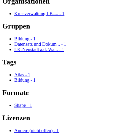
Organisationen
Kreisverwaltung LK-...
-
1
Gruppen
Bildung
-
1
Datensatz und Dokum...
-
1
LK-Neustadt a.d. Wa...
-
1
Tags
Atlas
-
1
Bildung
-
1
Formate
Shape
-
1
Lizenzen
Andere (nicht offen)
-
1