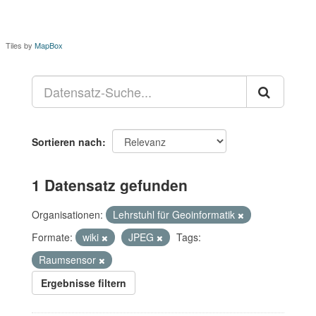
Tiles by
MapBox
Sortieren nach
1 Datensatz gefunden
Organisationen:
Lehrstuhl für Geoinformatik
Formate:
wiki
JPEG
Tags:
Raumsensor
Ergebnisse filtern