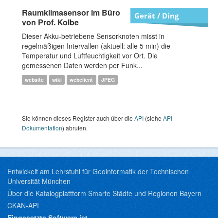
Raumklimasensor im Büro
Gerät / Ding
von Prof. Kolbe
Dieser Akku-betriebene Sensorknoten misst in
regelmäßigen Intervallen (aktuell: alle 5 min) die
Temperatur und Luftfeuchtigkeit vor Ort. Die
gemessenen Daten werden per Funk...
website
wiki
webclient
JPEG
Sie können dieses Register auch über die
API
(siehe
API-
Dokumentation
) abrufen.
Entwickelt am Lehrstuhl für Geoinformatik der Technischen
Universität München
Über die Katalogplattform Smarte Städte und Regionen Bayern
CKAN-API
Eingesetzte Software ist