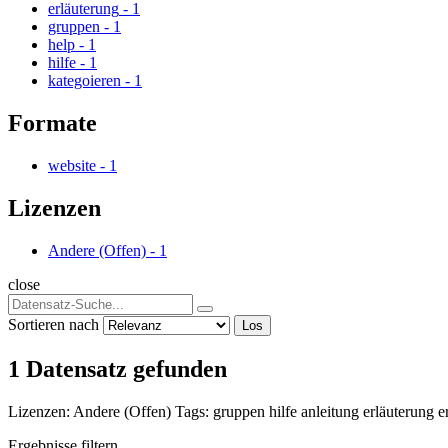
erläuterung
-
1
gruppen
-
1
help
-
1
hilfe
-
1
kategoieren
-
1
Formate
website
-
1
Lizenzen
Andere (Offen)
-
1
close
Sortieren nach
Los
1 Datensatz gefunden
Lizenzen:
Andere (Offen)
Tags:
gruppen
hilfe
anleitung
erläuterung
e
Ergebnisse filtern