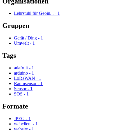
Organisationen
Lehrstuhl für Geoin...
-
1
Gruppen
Gerät / Ding
-
1
Umwelt
-
1
Tags
adafruit
-
1
arduino
-
1
LoRaWAN
-
1
Raumsensor
-
1
Sensor
-
1
SOS
-
1
Formate
JPEG
-
1
webclient
-
1
website
-
1