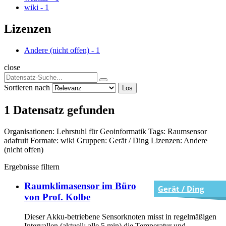
wiki
-
1
Lizenzen
Andere (nicht offen)
-
1
close
Sortieren nach
Los
1 Datensatz gefunden
Organisationen:
Lehrstuhl für Geoinformatik
Tags:
Raumsensor
adafruit
Formate:
wiki
Gruppen:
Gerät / Ding
Lizenzen:
Andere
(nicht offen)
Ergebnisse filtern
Raumklimasensor im Büro
Gerät / Ding
von Prof. Kolbe
Dieser Akku-betriebene Sensorknoten misst in regelmäßigen
Intervallen (aktuell: alle 5 min) die Temperatur und