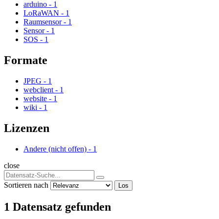
arduino
-
1
LoRaWAN
-
1
Raumsensor
-
1
Sensor
-
1
SOS
-
1
Formate
JPEG
-
1
webclient
-
1
website
-
1
wiki
-
1
Lizenzen
Andere (nicht offen)
-
1
close
Sortieren nach
Los
1 Datensatz gefunden