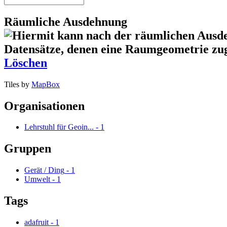
Räumliche Ausdehnung
Löschen
Tiles by
MapBox
Organisationen
Lehrstuhl für Geoin...
-
1
Gruppen
Gerät / Ding
-
1
Umwelt
-
1
Tags
adafruit
-
1