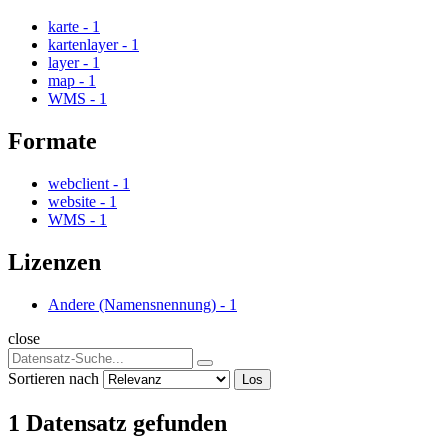
karte
-
1
kartenlayer
-
1
layer
-
1
map
-
1
WMS
-
1
Formate
webclient
-
1
website
-
1
WMS
-
1
Lizenzen
Andere (Namensnennung)
-
1
close
Sortieren nach
Los
1 Datensatz gefunden