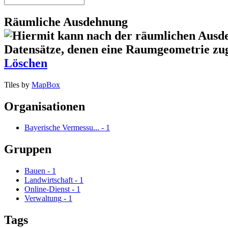
Räumliche Ausdehnung
Löschen
Tiles by
MapBox
Organisationen
Bayerische Vermessu...
-
1
Gruppen
Bauen
-
1
Landwirtschaft
-
1
Online-Dienst
-
1
Verwaltung
-
1
Tags