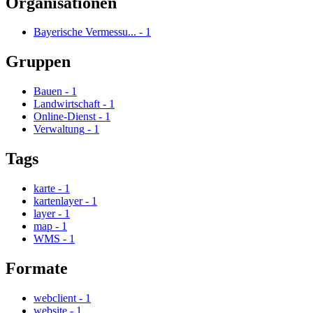
Organisationen
Bayerische Vermessu...
-
1
Gruppen
Bauen
-
1
Landwirtschaft
-
1
Online-Dienst
-
1
Verwaltung
-
1
Tags
karte
-
1
kartenlayer
-
1
layer
-
1
map
-
1
WMS
-
1
Formate
webclient
-
1
website
-
1