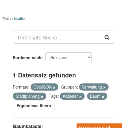
Tiles by
MapBox
Sortieren nach
1 Datensatz gefunden
Formate:
GeoJSON
Gruppen:
Verwaltung
Stadtplanung
Tags:
Kataster
Baum
Ergebnisse filtern
Baumkataster
Datensatz und