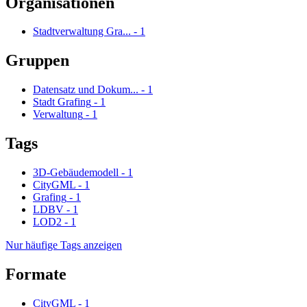
Organisationen
Stadtverwaltung Gra...
-
1
Gruppen
Datensatz und Dokum...
-
1
Stadt Grafing
-
1
Verwaltung
-
1
Tags
3D-Gebäudemodell
-
1
CityGML
-
1
Grafing
-
1
LDBV
-
1
LOD2
-
1
Nur häufige Tags anzeigen
Formate
CityGML
-
1